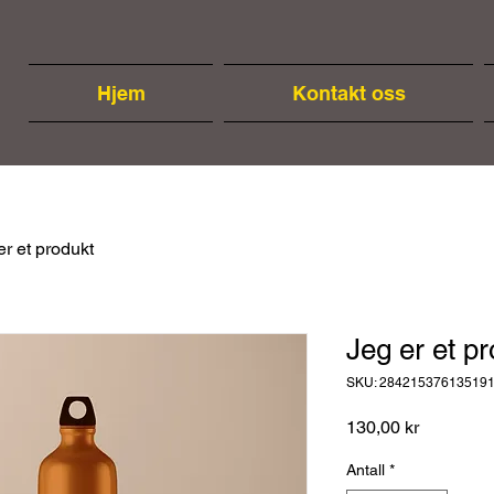
Hjem
Kontakt oss
er et produkt
Jeg er et p
SKU: 28421537613519
Pris
130,00 kr
Antall
*